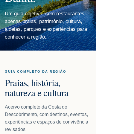
Um guia objetivo, sem restaurantes:
apenas praias, patrimônio, cultura,
aldeias, parques e experiências para
conhecer a região.
GUIA COMPLETO DA REGIÃO
Praias, história,
natureza e cultura
Acervo completo da Costa do
Descobrimento, com destinos, eventos,
experiências e espaços de convivência
revisados.