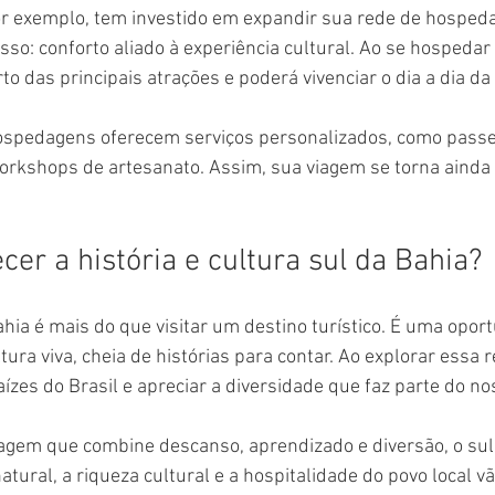
r exemplo, tem investido em expandir sua rede de hosped
sso: conforto aliado à experiência cultural. Ao se hospeda
rto das principais atrações e poderá vivenciar o dia a dia da 
ospedagens oferecem serviços personalizados, como passei
workshops de artesanato. Assim, sua viagem se torna ainda 
er a história e cultura sul da Bahia?
ahia é mais do que visitar um destino turístico. É uma opor
ra viva, cheia de histórias para contar. Ao explorar essa re
ízes do Brasil e apreciar a diversidade que faz parte do no
agem que combine descanso, aprendizado e diversão, o sul 
natural, a riqueza cultural e a hospitalidade do povo local vã