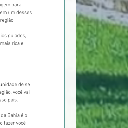
agem para 
r em um desses 
região.
os guiados, 
mais rica e 
tunidade de se 
gião, você vai 
sso país.
da Bahia é o 
o fazer você 