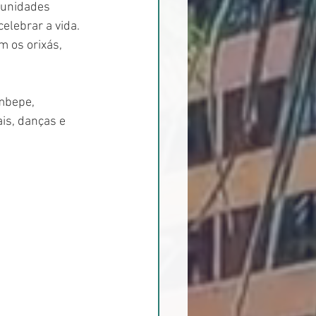
munidades 
elebrar a vida. 
 os orixás, 
mbepe, 
is, danças e 