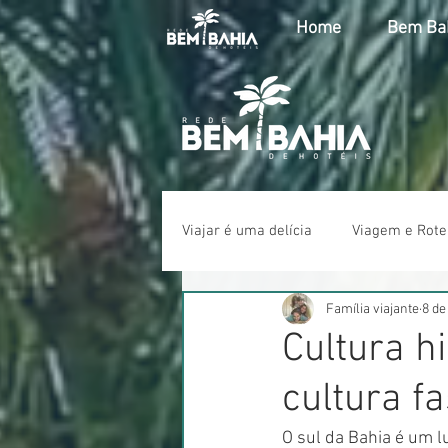
Home
Bem Bah
Viajar é uma delícia
Viagem e Rote
Família viajante
8 de
Cultura hi
cultura f
O sul da Bahia é um l