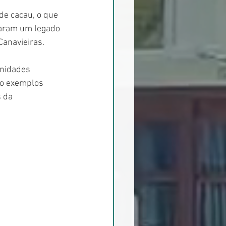
de cacau, o que 
xaram um legado 
Canavieiras.
unidades 
ão exemplos 
 da 