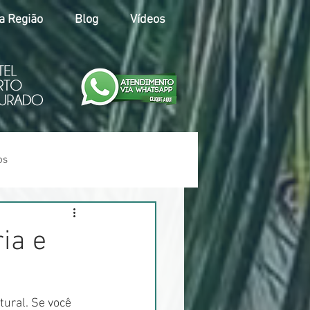
a Região
Blog
Vídeos
os
ria e
tural. Se você 