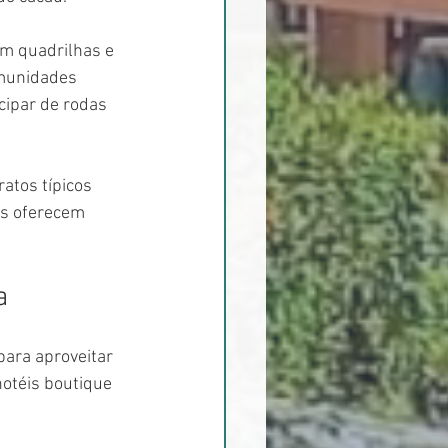
om quadrilhas e 
munidades 
cipar de rodas 
atos típicos 
is oferecem 
a
para aproveitar 
otéis boutique 