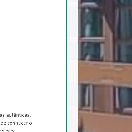
as autênticas. 
ode conhecer o 
do cacau.