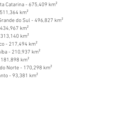
nta Catarina - 675,409 km²
- 511,364 km²
 Grande do Sul - 496,827 km²
- 434,967 km²
- 313,140 km²
co - 217,494 km²
aíba - 210,937 km²
- 181,898 km²
 do Norte - 170,298 km²
Santo - 93,381 km²