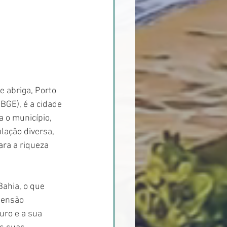
 abriga, Porto 
BGE), é a cidade 
 o município, 
ação diversa, 
ra a riqueza 
Bahia, o que 
tensão 
ro e a sua 