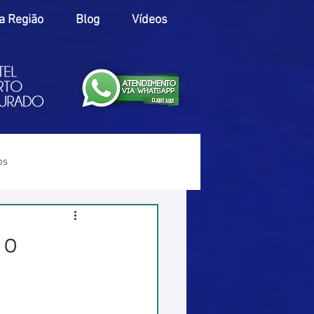
a Região
Blog
Vídeos
os
 o