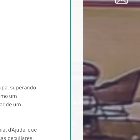
cupa, superando 
como um 
car de um 
ial d'Ajuda, que 
as peculiares, 