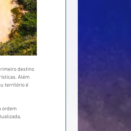
rimeiro destino 
ísticas. Além 
 território é 
a ordem 
tualizada, 