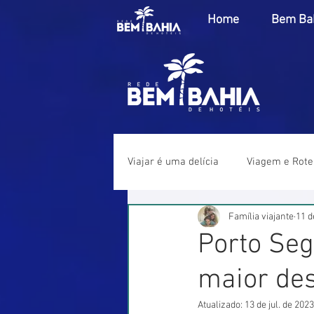
Home
Bem Bah
Viajar é uma delícia
Viagem e Rote
Família viajante
11 d
Porto Segu
maior dest
Atualizado:
13 de jul. de 2023